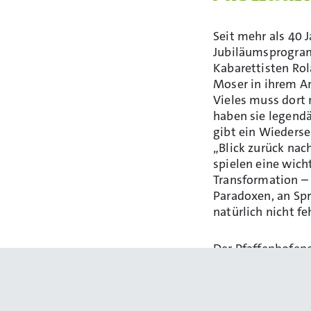
Seit mehr als 40 
Jubiläumsprogram
Kabarettisten Rol
Moser in ihrem Ar
Vieles muss dort 
haben sie legendä
gibt ein Wieders
„Blick zurück nac
spielen eine wic
Transformation –
Paradoxen, an Spr
natürlich nicht fe
Der Pfaffenhofene
ungezügelt die Sa
Klamaukmachen, e
Szenenapplaus di