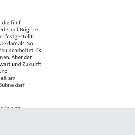
 die fünf
rle und Brigitte
 festgestellt:
wie damals. So
eu bearbeitet. Es
men. Aber der
enwart und Zukunft
 und
Spaß am
Bühne darf
en lassen
de am
ublikum sich im