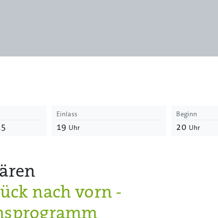
Einlass
Beginn
25
19
20
Uhr
Uhr
bären
rück nach vorn -
msprogramm