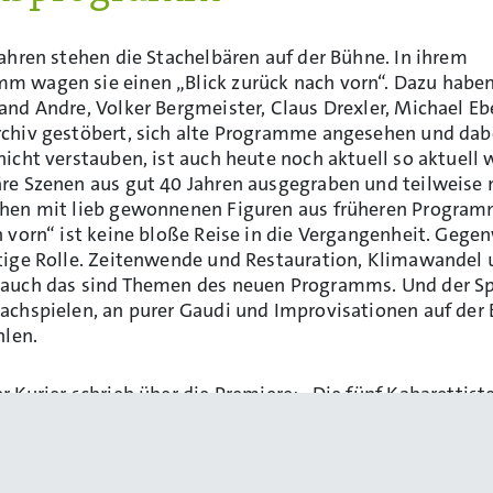
Jahren stehen die Stachelbären auf der Bühne. In ihrem
m wagen sie einen „Blick zurück nach vorn“. Dazu haben
and Andre, Volker Bergmeister, Claus Drexler, Michael Ebe
chiv gestöbert, sich alte Programme angesehen und dabei
nicht verstauben, ist auch heute noch aktuell so aktuell 
re Szenen aus gut 40 Jahren ausgegraben und teilweise n
ehen mit lieb gewonnenen Figuren aus früheren Program
h vorn“ ist keine bloße Reise in die Vergangenheit. Geg
htige Rolle. Zeitenwende und Restauration, Klimawandel
 auch das sind Themen des neuen Programms. Und der 
achspielen, an purer Gaudi und Improvisationen auf der 
hlen.
r Kurier schrieb über die Premiere: „Die fünf Kabarettist
u raus. Auf der Bühne zeigen sie eine Präsenz, eine Freu
inen Spaß an valentinesken Wortspielereien, dass ihr P
e Hände wund klatscht.“