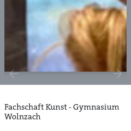
arrow_back
arrow_forward
Fachschaft Kunst - Gymnasium
Wolnzach