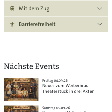
Mit dem Zug
train
Barrierefreiheit
accessibility
Nächste Events
Freitag 04.09.26
Neues vom Weiberbräu
Theaterstück in drei Akten
Samstag 05.09.26