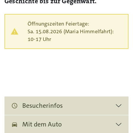
Geschichte bis zur Gegenwart.
Öffnungszeiten Feiertage:
warning
Sa. 15.08.2026 (Maria Himmelfahrt):
10-17 Uhr
Besucherinfos
schedule
Mit dem Auto
directions_car