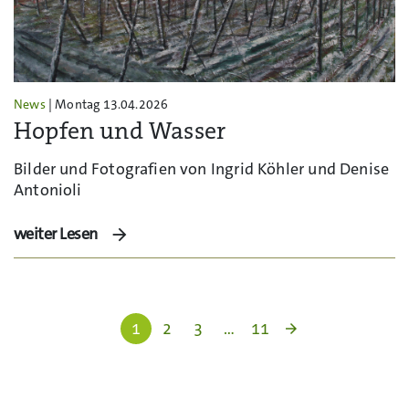
News
| Montag 13.04.2026
Hopfen und Wasser
Bilder und Fotografien von Ingrid Köhler und Denise
Antonioli
weiter Lesen
1
2
3
…
11
arrow_forward