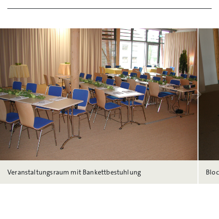
arrow_back
arrow_forward
Veranstaltungsraum mit Bankettbestuhlung
Blo