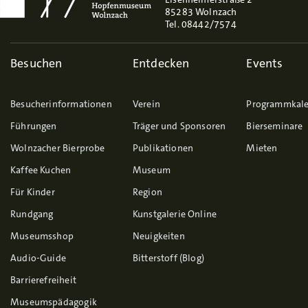
85283 Wolnzach
Tel. 08442/7574
Besuchen
Entdecken
Events
Besucherinformationen
Verein
Programmkal
Führungen
Träger und Sponsoren
Bierseminare
Wolnzacher Bierprobe
Publikationen
Mieten
Kaffee Kuchen
Museum
Für Kinder
Region
Rundgang
Kunstgalerie Online
Museumsshop
Neuigkeiten
Audio-Guide
Bitterstoff (Blog)
Barrierefreiheit
Museumspädagogik