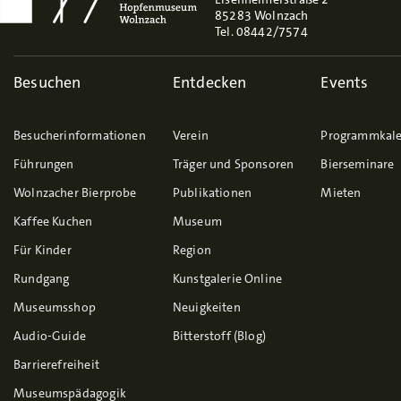
85283 Wolnzach
Tel. 08442/7574
Besuchen
Entdecken
Events
Besucherinformationen
Verein
Programmkal
Führungen
Träger und Sponsoren
Bierseminare
Wolnzacher Bierprobe
Publikationen
Mieten
Kaffee Kuchen
Museum
Für Kinder
Region
Rundgang
Kunstgalerie Online
Museumsshop
Neuigkeiten
Audio-Guide
Bitterstoff (Blog)
Barrierefreiheit
Museumspädagogik