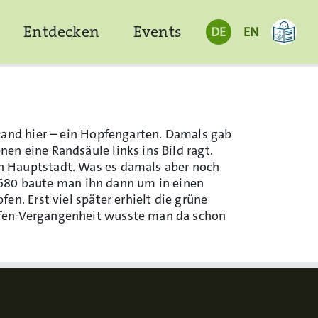
Entdecken
Events
DE
EN
stand hier – ein Hopfengarten. Damals gab
n eine Randsäule links ins Bild ragt.
n Hauptstadt. Was es damals aber noch
m 1680 baute man ihn dann um in einen
n. Erst viel später erhielt die grüne
pfen-Vergangenheit wusste man da schon