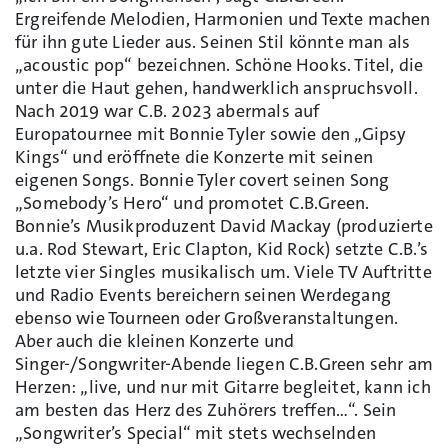
Ergreifende Melodien, Harmonien und Texte machen
für ihn gute Lieder aus. Seinen Stil könnte man als
„acoustic pop“ bezeichnen. Schöne Hooks. Titel, die
unter die Haut gehen, handwerklich anspruchsvoll.
Nach 2019 war C.B. 2023 abermals auf
Europatournee mit Bonnie Tyler sowie den „Gipsy
Kings“ und eröffnete die Konzerte mit seinen
eigenen Songs. Bonnie Tyler covert seinen Song
„Somebody’s Hero“ und promotet C.B.Green.
Bonnie’s Musikproduzent David Mackay (produzierte
u.a. Rod Stewart, Eric Clapton, Kid Rock) setzte C.B.’s
letzte vier Singles musikalisch um. Viele TV Auftritte
und Radio Events bereichern seinen Werdegang
ebenso wie Tourneen oder Großveranstaltungen.
Aber auch die kleinen Konzerte und
Singer-/Songwriter-Abende liegen C.B.Green sehr am
Herzen: „live, und nur mit Gitarre begleitet, kann ich
am besten das Herz des Zuhörers treffen…“. Sein
„Songwriter’s Special“ mit stets wechselnden