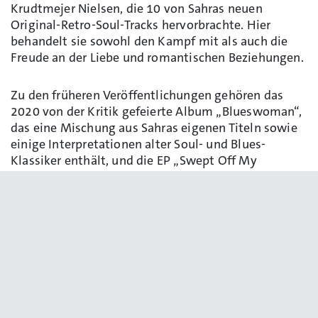
Krudtmejer Nielsen, die 10 von Sahras neuen
Original-Retro-Soul-Tracks hervorbrachte. Hier
behandelt sie sowohl den Kampf mit als auch die
Freude an der Liebe und romantischen Beziehungen.
Zu den früheren Veröffentlichungen gehören das
2020 von der Kritik gefeierte Album „Blueswoman“,
das eine Mischung aus Sahras eigenen Titeln sowie
einige Interpretationen alter Soul- und Blues-
Klassiker enthält, und die EP „Swept Off My
Stilletos“. Sahra wurde mehrfach für den Danish
Music Award – Blues nominiert und erhielt im Jahr
2003 den „The Hoochie Coochie Woman“ für ihr
starkes Engagement und ihre leidenschaftliche
Arbeit für den Blues in Dänemark.
Eine ihrer großen Stärken ist, dass sie mühelos
zwischen Soul, Jazz und Blues balanciert. Sie wurde
von Musikkritikern aufgrund ihrer kraftvollen