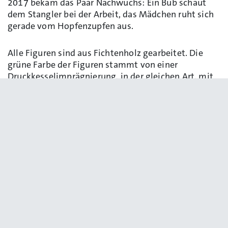
2017 bekam das Paar Nachwuchs: Ein Bub schaut
dem Stangler bei der Arbeit, das Mädchen ruht sich
gerade vom Hopfenzupfen aus.
Alle Figuren sind aus Fichtenholz gearbeitet. Die
grüne Farbe der Figuren stammt von einer
Druckkesselimprägnierung, in der gleichen Art, mit
der heute üblicherweise Hopfensäulen konserviert
werden. So wie bei der Wolnzacher Firma Hans
Hartl.
zurück