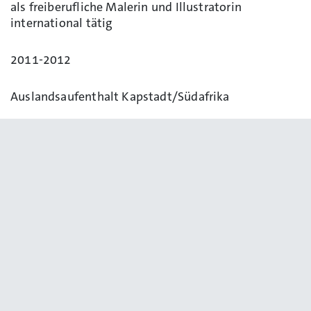
als freiberufliche Malerin und Illustratorin
international tätig
2011-2012
Auslandsaufenthalt Kapstadt/Südafrika
2004-2010
Art Director in versch. Werbeagenturen
2003
Erfolgreicher Studiumsabschluss als Dipl.-
Kommunikationsdesignerin (FH)
2001