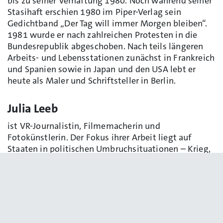
bis zu seiner Verhaftung 1980. Noch während seiner
Stasihaft erschien 1980 im Piper-Verlag sein
Gedichtband „Der Tag will immer Morgen bleiben“.
1981 wurde er nach zahlreichen Protesten in die
Bundesrepublik abgeschoben. Nach teils längeren
Arbeits- und Lebensstationen zunächst in Frankreich
und Spanien sowie in Japan und den USA lebt er
heute als Maler und Schriftsteller in Berlin.
Julia Leeb
ist VR-Journalistin, Filmemacherin und
Fotokünstlerin. Der Fokus ihrer Arbeit liegt auf
Staaten in politischen Umbruchsituationen – Krieg,
Revolution, Diktatur. Nach dem Studium
„Internationale Beziehungen und Diplomatie“ in
Spanien arbeitete Leeb im Auswärtigen Amt in
Italien. Sie studierte Arabisch in Ägypten und
belegte dort Kurse über Friedenskultur. In
Deutschland absolvierte sie eine Ausbildung an der