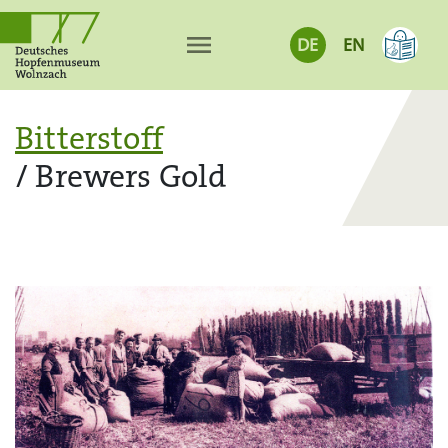
menu
DE
EN
Bitterstoff
/ Brewers Gold