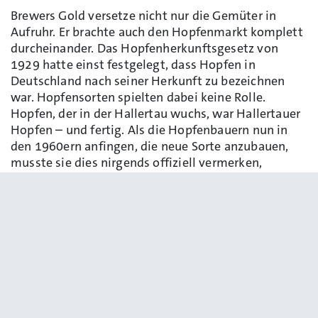
Brewers Gold versetze nicht nur die Gemüter in
Aufruhr. Er brachte auch den Hopfenmarkt komplett
durcheinander. Das Hopfenherkunftsgesetz von
1929 hatte einst festgelegt, dass Hopfen in
Deutschland nach seiner Herkunft zu bezeichnen
war. Hopfensorten spielten dabei keine Rolle.
Hopfen, der in der Hallertau wuchs, war Hallertauer
Hopfen – und fertig. Als die Hopfenbauern nun in
den 1960ern anfingen, die neue Sorte anzubauen,
musste sie dies nirgends offiziell vermerken,
anmelden, klassifizieren. Das ging so weit, dass die
neuen „Gold-Fechser“ sogar mitten in einem
bestehenden Hopfengarten Platz finden konnten,
zwischen den alten Hallertauer Mittelfrüh-Pflanzen.
War ja alles Hopfen aus der Hallertau, wo lag das
Problem? Mit dem Ergebnis, dass sich die
Ernteschätzer bisweilen um bis zu 20% bei der
voraussichtlichen Erntemenge verhauten und kein
Mensch mehr voraussagen konnte, wie viel Hopfen