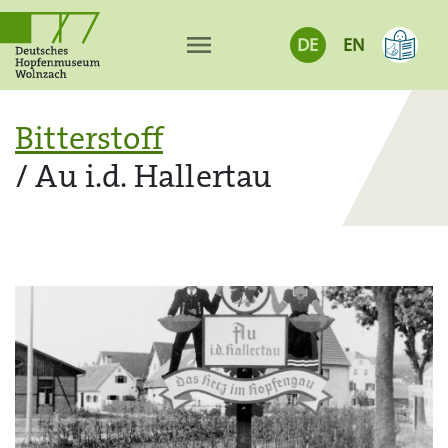
menu
DE
EN
Bitterstoff
/ Au i.d. Hallertau