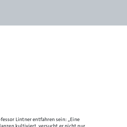
ssor Lintner entfahren sein: „Eine
zen kultiviert, versucht er nicht nur