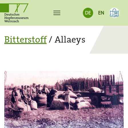
menu
DE
EN
Bitterstoff
/ Allaeys